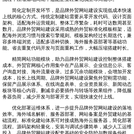
简化定制开发环节，是品牌外贸网站建设实现低成本快速
上线的核心方式。传统定制建站需要从零开发代码、设计页面
架构、适配海外运营规则。整体工序繁杂，耗时可达数周甚至
数月。品牌外贸网站建设采用成熟的外贸标准化模板框架，适
配海外浏览习惯与搜索引擎规则。模板架构经过长期迭代，兼
容多终端浏览，适配多语种切换、海外服务器部署等基础功
能。省去重复代码开发与页面重构工作，大幅压缩搭建时长。
精简网站功能模块，助力品牌外贸网站建设控制整体搭建
成本。外贸官网核心作用集中在产品展示、企业信息公示、客
户询盘对接、海外流量收录。过多冗余功能模块，会增加开发
成本，拉长上线周期。品牌外贸网站建设聚焦外贸刚需功能，
保留产品展示体系、在线询盘表单、企业资质展示、新闻动态
板块等核心内容。删减非必要插件与转场等效果组件，降低服
务器负荷，减少开发与部署开支，实现快速交付上线。
优化部署运维体系，进一步提升品牌外贸网站建设的落地
效率。海外域名解析、服务器部署、网站备案是外贸建站的基
础流程。标准化建站体系可对接成熟海外云服务器，简化部署
流程。源码架构轻量化，安装与调试步骤简单，减少人工运维
投入。品牌外贸网站建设配套基础的安全防护与数据备份机