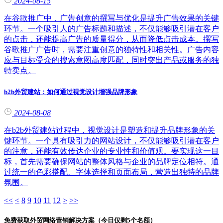
2024-08-15
在谷歌推广中，广告创意的撰写与优化是提升广告效果的关键
环节。一个吸引人的广告标题和描述，不仅能够吸引潜在客户
的点击，还能提高广告的质量得分，从而降低点击成本。撰写
谷歌推广广告时，需要注重创意的独特性和相关性。广告内容
应与目标受众的搜索意图高度匹配，同时突出产品或服务的独
特卖点。
b2b外贸建站：如何通过视觉设计增强品牌形象
2024-08-08
在b2b外贸建站过程中，视觉设计是塑造和提升品牌形象的关
键环节。一个具有吸引力的网站设计，不仅能够吸引潜在客户
的注意，还能有效传达企业的专业性和价值观。要实现这一目
标，首先需要确保网站的整体风格与企业的品牌定位相符。通
过统一的色彩搭配、字体选择和页面布局，营造出独特的品牌
氛围。
<<
<
8
9
10
11
12
>
>>
免费获取外贸网络营销解决方案（今日仅剩
5
个名额）