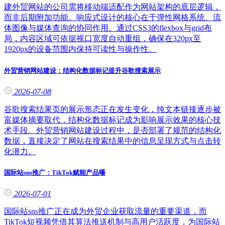
建外贸网站的公司需将移动端适配作为网站架构的底层逻辑，
而非后期附加功能。响应式设计的核心在于弹性网格系统、流
体图像与媒体查询的协同作用。通过CSS3的flexbox与grid布
局，内容区域可依据视口宽度自动重组，确保在320px至
1920px的设备范围内保持可读性与操作性。
外贸营销网站建设：结构化数据标记提升谷歌搜索展示
2026-07-08
谷歌搜索结果页的展示形态正在发生变化，纯文本链接逐步被
富媒体摘要取代，结构化数据标记成为影响展示效果的核心技
术手段。外贸营销网站建设过程中，是否部署了规范的结构化
数据，直接决定了网站在搜索结果中的信息呈现方式与点击转
化潜力。
国际站sns推广：TikTok赋能产品曝
2026-07-01
国际站sns推广正在成为外贸企业获取流量的重要渠道，而
TikTok短视频凭借其算法推送机制与高用户活跃度，为国际站