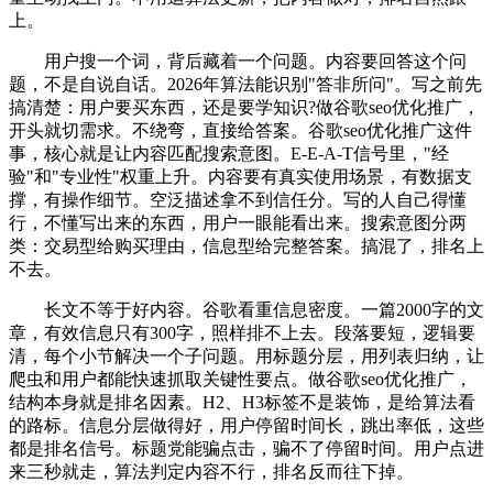
上。
用户搜一个词，背后藏着一个问题。内容要回答这个问
题，不是自说自话。2026年算法能识别"答非所问"。写之前先
搞清楚：用户要买东西，还是要学知识?做谷歌seo优化推广，
开头就切需求。不绕弯，直接给答案。谷歌seo优化推广这件
事，核心就是让内容匹配搜索意图。E-E-A-T信号里，"经
验"和"专业性"权重上升。内容要有真实使用场景，有数据支
撑，有操作细节。空泛描述拿不到信任分。写的人自己得懂
行，不懂写出来的东西，用户一眼能看出来。搜索意图分两
类：交易型给购买理由，信息型给完整答案。搞混了，排名上
不去。
长文不等于好内容。谷歌看重信息密度。一篇2000字的文
章，有效信息只有300字，照样排不上去。段落要短，逻辑要
清，每个小节解决一个子问题。用标题分层，用列表归纳，让
爬虫和用户都能快速抓取关键性要点。做谷歌seo优化推广，
结构本身就是排名因素。H2、H3标签不是装饰，是给算法看
的路标。信息分层做得好，用户停留时间长，跳出率低，这些
都是排名信号。标题党能骗点击，骗不了停留时间。用户点进
来三秒就走，算法判定内容不行，排名反而往下掉。