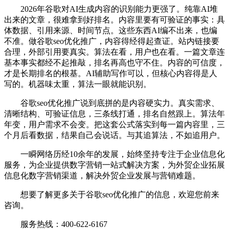
2026年谷歌对AI生成内容的识别能力更强了。纯靠AI堆
出来的文章，很难拿到好排名。内容里要有可验证的事实：具
体数据、引用来源、时间节点。这些东西AI编不出来，也编
不准。做谷歌seo优化推广，内容得经得起查证。站内链接要
合理，外部引用要真实。算法在看，用户也在看。一篇文章连
基本事实都经不起推敲，排名再高也守不住。内容的可信度，
才是长期排名的根基。AI辅助写作可以，但核心内容得是人
写的。机器味太重，算法一眼就能识别。
谷歌seo优化推广说到底拼的是内容硬实力。真实需求、
清晰结构、可验证信息，三条线打通，排名自然跟上。算法年
年变，用户需求不会变。把这套公式落实到每一篇内容里，三
个月后看数据，结果自己会说话。与其追算法，不如追用户。
一瞬网络历经10余年的发展，始终坚持专注于企业信息化
服务，为企业提供数字营销一站式解决方案，为外贸企业拓展
信息化数字营销渠道，解决外贸企业发展与营销难题。
想要了解更多关于谷歌seo优化推广的信息，欢迎您前来
咨询。
服务热线：400-622-6167