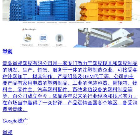
举昶
青岛举昶塑胶有限公司是一家专门致力于塑胶模具和塑胶制品
的研发、生产、销售、服务于一体的注塑制造企业。可接受各
种注塑加工、模具制作、产品组装及OEM代工等。公司的主
要产品有家用电器的塑料制品、工业的包装容器、周转箱、物
料盒、零件盒、汽车塑料配件、畜牧养殖设备的塑料制品等
等。自公司成立至今，依靠多年以来的行业经验和技术实力，
在市场当中赢得了一众好评，产品远销全国各个地区，备受消
费者青睐。
Google推广
举昶