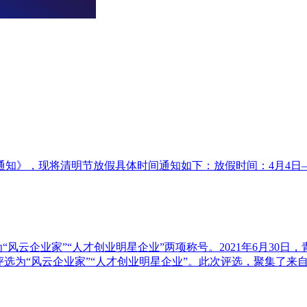
知》，现将清明节放假具体时间通知如下：放假时间：4月4日——
选为“风云企业家”“人才创业明星企业”两项称号。2021年6月30
评选为“风云企业家”“人才创业明星企业”。此次评选，聚集了