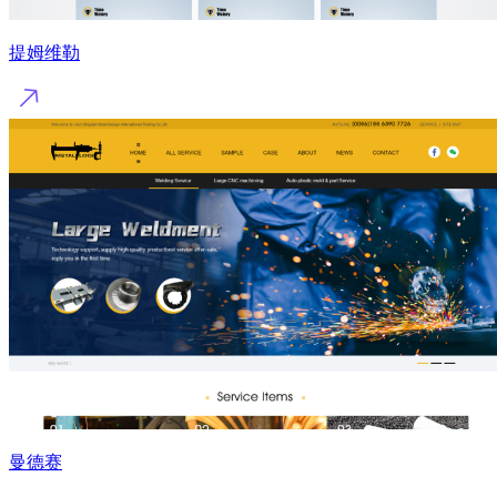
提姆维勒
曼德赛